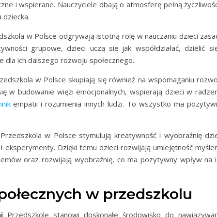
zne i wspierane. Nauczyciele dbają o atmosferę pełną życzliwości
 dziecka.
szkola w Polsce odgrywają istotną rolę w nauczaniu dzieci zasad
ności grupowe, dzieci uczą się jak współdziałać, dzielić się
ne dla ich dalszego rozwoju społecznego.
zedszkola w Polsce skupiają się również na wspomaganiu rozwo
się w budowanie więzi emocjonalnych, wspierają dzieci w radzen
nik
empatii i rozumienia innych ludzi. To wszystko ma pozytyw
Przedszkola w Polsce stymulują kreatywność i wyobraźnię dzie
i eksperymenty. Dzięki temu dzieci rozwijają umiejętność myślen
lemów oraz rozwijają wyobraźnię, co ma pozytywny wpływ na i
społecznych w przedszkolu
i
Przedszkole stanowi doskonałe środowisko do nawiązywan