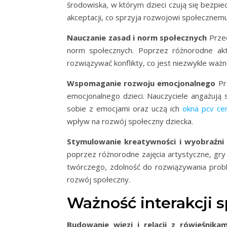
środowiska, w którym dzieci czują się bezpiec
akceptacji, co sprzyja rozwojowi społecznemu
Nauczanie zasad i norm społecznych
Przed
norm społecznych. Poprzez różnorodne aktyw
rozwiązywać konflikty, co jest niezwykle waż
Wspomaganie rozwoju emocjonalnego
Pr
emocjonalnego dzieci. Nauczyciele angażują 
sobie z emocjami oraz uczą ich
okna pcv cen
wpływ na rozwój społeczny dziecka.
Stymulowanie kreatywności i wyobraźni
poprzez różnorodne zajęcia artystyczne, gry 
twórczego, zdolność do rozwiązywania prob
rozwój społeczny.
Ważność interakcji 
Budowanie więzi i relacji z rówieśnikam