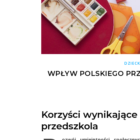
DZIEC
WPŁYW POLSKIEGO PR
Korzyści wynikające
przedszkola
ozwój umiejętności społeczny