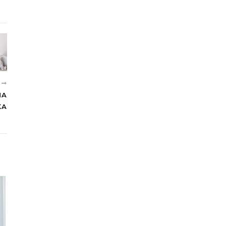
E
NA
KA