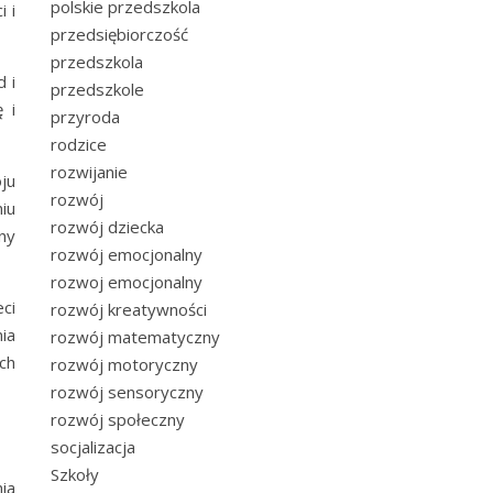
polskie przedszkola
 i
przedsiębiorczość
przedszkola
 i
przedszkole
 i
przyroda
rodzice
rozwijanie
ju
rozwój
iu
rozwój dziecka
ny
rozwój emocjonalny
rozwoj emocjonalny
ci
rozwój kreatywności
ia
rozwój matematyczny
ch
rozwój motoryczny
rozwój sensoryczny
rozwój społeczny
socjalizacja
Szkoły
ia