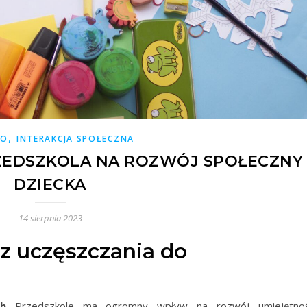
,
KO
INTERAKCJA SPOŁECZNA
ZEDSZKOLA NA ROZWÓJ SPOŁECZNY
DZIECKA
14 sierpnia 2023
 z uczęszczania do
ch
Przedszkole ma ogromny wpływ na rozwój umiejętnoś