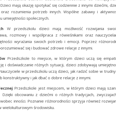
 Dzieci mają okazję spotykać się codziennie z innymi dziećmi, dzi
oraz rozumienia potrzeb innych. Wspólne zabawy i aktywnoś
iu umiejętności społecznych.
ch
W przedszkolu dzieci mają możliwość rozwijania swoi
bawa, rozmowy i współpraca z rówieśnikami oraz nauczyciela
ętności wyrażania swoich potrzeb i emocji. Poprzez różnorod
, porozumiewać się i budować zdrowe relacje z innymi.
tów
Przedszkole to miejsce, w którym dzieci uczą się empatii
ę i doświadczanie różnych sytuacji, dzieci zdobywają umiejętno
Nauczyciele w przedszkolu uczą dzieci, jak radzić sobie w trudny
b konstruktywny i jak dbać o dobre relacje z innymi.
łecznej
Przedszkole jest miejscem, w którym dzieci mają szan
 Dzięki obcowaniu z dziećmi o różnych tradycjach, zwyczajach
ji wobec inności. Poznanie różnorodności sprzyja również rozwija
 w wielokulturowym środowisku.