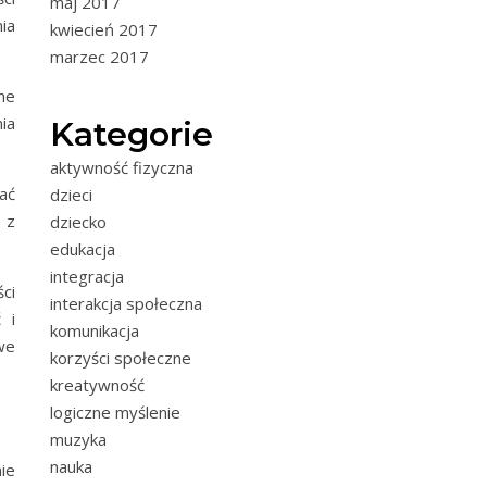
maj 2017
nia
kwiecień 2017
marzec 2017
ne
ia
Kategorie
aktywność fizyczna
ać
dzieci
 z
dziecko
edukacja
integracja
ci
interakcja społeczna
 i
komunikacja
we
korzyści społeczne
kreatywność
logiczne myślenie
muzyka
nauka
ie