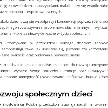
kcję z rówieśnikami i nauczycielami, maluch uczy się współdziała
raz rozumienia i respektowania innych.
kolu dzieci uczą się współpracy i komunikacji poprzez różnorod
wspólnego rozwiązywania problemów, słuchania innych i wyrażan
rsonalne, które są niezwykle ważne w życiu społecznym.
ci
Przebywanie w przedszkolu pomaga dzieciom zdobyw
 samoobsługi, takiej jak ubieranie się, jedzenie czy korzystanie
własnej wartości oraz budowanie pewności siebie.
h
Przedszkole jest doskonałym miejscem do rozwoju umiejętnoś
ać innych, wyrażać swoje potrzeby i emocje oraz nawiązywać
ja empatię, umiejętność rozwiązywania konfliktów i buduje zdro
rozwoju społecznym dzieci
o środowiska
Polskie przedszkola stawiają nacisk na tworzen