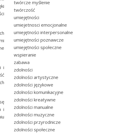
twórcze myślenie
ęki
twórczość
ci
umiejętności
umiejetnosci emocjonalne
umiejętności interpersonalne
ch
umiejętności poznawcze
mi
umiejętności społeczne
ne
wspieranie
zabawa
 i
zdolności
ść
zdolności artystyczne
ch
zdolności językowe
zdolności komunikacyjne
zdolności kreatywne
sę
zdolności manualne
 i
zdolności muzyczne
niu
zdolności przyrodnicze
zdolności społeczne